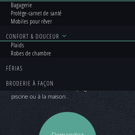
NOTRE GAMME
Bagagerie
Protège-carnet de santé
PERSONNALISABLE POUR
Mobiles pour rêver
ENFANTS
CONFORT
& DOUCEUR
Plaids
Robes de chambre
La gamme personnalisable pour enfants est
constituée de produits de qualité durable
FÉRIAS
avec une éponge 100% coton extra doux !
BRODERIE
À FAÇON
Pour Maman et Bébé, à la plage comme à la
piscine ou à la maison…
Demandez