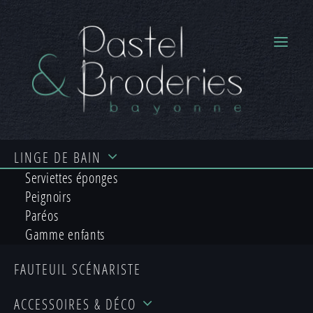
LINGE
DE BAIN
Serviettes éponges
Peignoirs
Paréos
Gamme enfants
Accueil
/ Linge de bain /
Gamme personnalisable
FAUTEUIL
SCÉNARISTE
enfant
ACCESSOIRES
& DÉCO