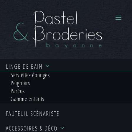
LINGE
DE BAIN
Serviettes éponges
BRODERIE À FAÇON DE
Peignoirs
Paréos
VOTRE LINGE DE BAIN, DE
Gamme enfants
MAISON ET ACCESSOIRES
FAUTEUIL
SCÉNARISTE
SUR BAYONNE !
ACCESSOIRES
& DÉCO