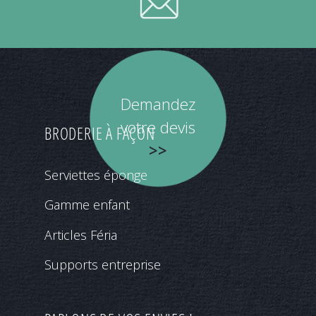
votre choix.
Demandez
votre devis
BRODERIE À FAÇON
>>
Serviettes éponge
Gamme enfant
Articles Féria
Supports entreprise