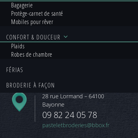
Bagagerie
Protège-carnet de santé
Mobiles pour rêver
Pastel & Broderies personnalise à loisirs
votre linge de bain et linge de maison, vos
CONFORT
& DOUCEUR
accessoires confort et déco, ainsi que vos
Plaids
supports professionnels !
Robes de chambre
Pour tout conseil ou renseignement,
n’hésitez pas à venir échanger avec moi sur
FÉRIAS
votre projet.
BRODERIE
À FAÇON
28 rue Lormand – 64100
Bayonne
09 82 24 05 78
pasteletbroderies@bbox.fr