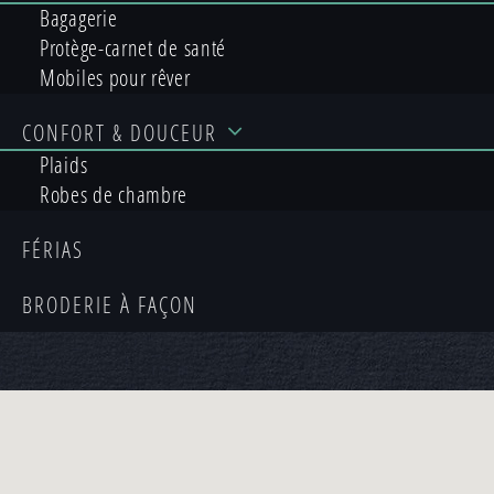
Bagagerie
n’hésitez pas à venir vers moi pour échanger
Protège-carnet de santé
sur votre projet.
Mobiles pour rêver
Pour toute demande de devis, utilisez le
formulaire ci-contre, je reviendrai vers vous
CONFORT
& DOUCEUR
avec les réponses attendues.
Plaids
Robes de chambre
28 rue Lormand – 64100 Bayonne
09 82 24 05 78
FÉRIAS
BRODERIE
À FAÇON