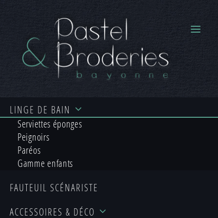
LINGE
DE BAIN
Serviettes éponges
Peignoirs
Paréos
Gamme enfants
NOUS CONTACTER
FAUTEUIL
SCÉNARISTE
ACCESSOIRES
& DÉCO
Pour tout conseil ou renseignement,